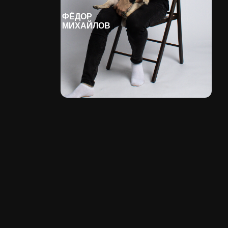
0
ДНЕЙ
ЧАСОВ
МИНУТ
СЕКУНД