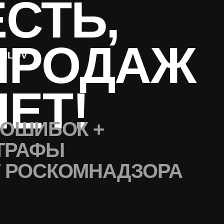
РОДАЖ
V
ЕТ!
ШИБОК +
АФЫ
ОСКОМНАДЗОРА