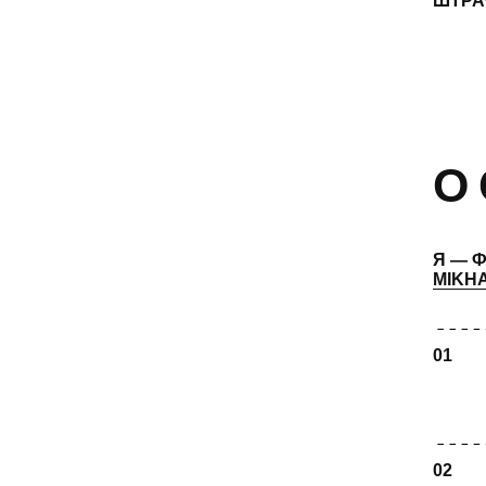
Я — ФЁДОР
MIKHAILOV s
01
02
03
04