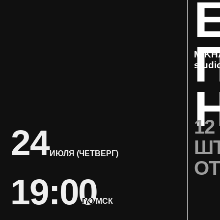
П
MIKHAILO
studio
Н
12 О
24
ШТР
ИЮЛЯ (ЧЕТВЕРГ)
ОТ Р
19:00
ПО МСК
РЕГИСТРАЦИЯ ЧЕРЕЗ TELEGRAM-БОТ →