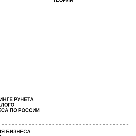
А
СИИ