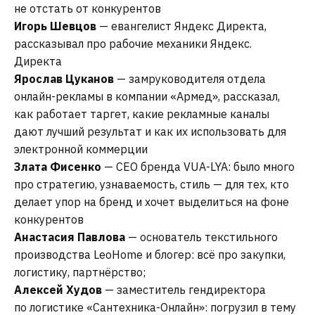
не отстать от конкурентов
НА ПРОЕКТ. ЭТО НАША РАБОТА
Игорь Шевцов
— евангелист Яндекс Директа,
рассказывал про рабочие механики Яндекс.
ФЁДОР МИХАЙЛОВ
ОСНОВАТЕЛЬ СТУДИИ
Директа
Ярослав Цуканов
— замруководителя отдела
онлайн-рекламы в компании «Армед», рассказал,
ПЕРВЫЙ ШАГ — БЕСПЛАТНАЯ
КОНСУЛЬТАЦИЯ
как работает таргет, какие рекламные каналы
дают лучший результат и как их использовать для
электронной коммерции
Злата Фисенко
— CEO бренда VUA-LYA: было много
про стратегию, узнаваемость, стиль — для тех, кто
+7
делает упор на бренд и хочет выделиться на фоне
конкурентов
Анастасия Павлова
— основатель текстильного
производства LeoHome и блогер: всё про закупки,
логистику, партнёрство;
Алексей Худов
— заместитель гендиректора
по логистике «Сантехника-Онлайн»: погрузил в тему