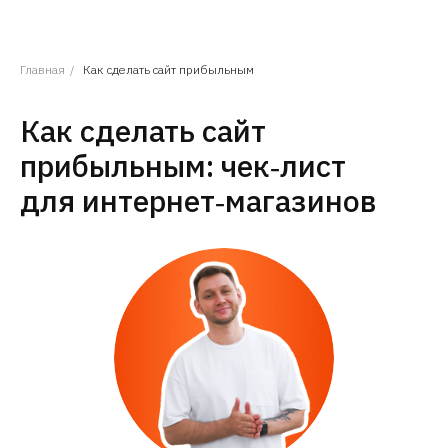
( Х )
ЗАКРЫТЬ
Главная
/
Как сделать сайт прибыльным
// НАВИГАЦИЯ
// ДИЗАЙН
ДИЗАЙН-АУДИТ
ГЛАВНАЯ
Как сделать сайт
ЛОГОТИП И ФИРМЕННЫЙ
О СТУДИИ
СТИЛЬ
прибыльным: чек‑лист
КЕЙСЫ
БРЕНДИНГ
ПРЕСС-ЦЕНТР
для интернет‑магазинов
// РАЗРАБОТКА САЙТА
// ПРОДВИЖЕНИЕ
SEO
NO-CODE
КОНТЕКСТНАЯ РЕКЛАМА
КОРПОРАТИВНЫЙ САЙТ
ИНТЕРНЕТ-МАГАЗИН
АУДИТ САЙТА
ПРОМО-САЙТ
ПРЕДПРОЕКТНОЕ
ОБСЛЕДОВАНИЕ (ППО)
ЛЕНДИНГ
РАЗРАБОТКА СЛОЖНЫХ
ПРОЕКТОВ
ОСТАВИТЬ ЗАЯВКУ
INFO@MIKHAILOV.STUDIO