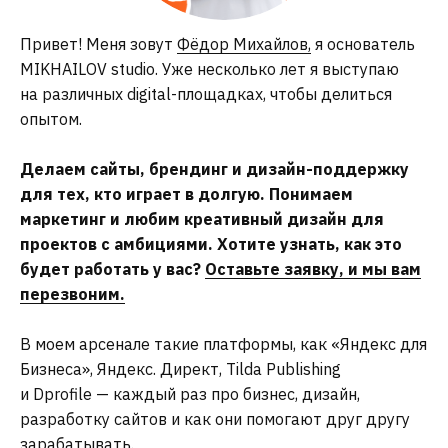
+7 (961) 669-06-99
TELEGRAM
Привет! Меня зовут
Фёдор Михайлов,
я основатель
WHATSAPP
MIKHAILOV studio. Уже несколько лет я выступаю
на различных digital-площадках, чтобы делиться
// LINKS
опытом.
TILDA EXPERTS
DPROFILE
Делаем сайты, брендинг и дизайн-поддержку
ДИЗАЙНЕРС
для тех, кто играет в долгую. Понимаем
WORKSPACE
РЕЙТИНГ РУНЕТА
маркетинг и любим креативный дизайн для
ТГ-КАНАЛ
проектов с амбициями. Хотите узнать, как это
будет работать у вас?
Оставьте заявку, и мы вам
перезвоним.
В моем арсенале такие платформы, как «Яндекс для
Бизнеса», Яндекс. Директ, Tilda Publishing
и Dprofile — каждый раз про бизнес, дизайн,
разработку сайтов и как они помогают друг другу
зарабатывать.