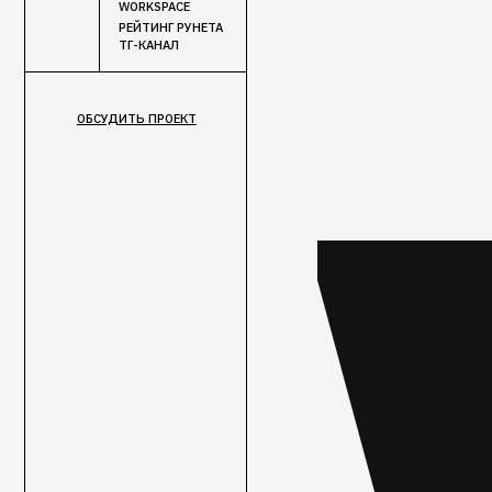
ОБСУДИТЬ ПРОЕКТ
НЕ ХОТИТЕ С ЭТИМ ВСЕМ
РАЗБИРАТЬСЯ? ПРОСТО НАПИШИТЕ
© 2020 - 2026
НАМ, МЫ ПРОКОНСУЛЬТИРУЕМ