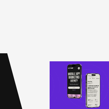
INFO@MIKHAILOV.STUDIO
+7 (961) 669-06-99